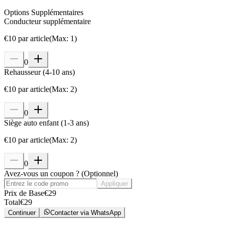
Options Supplémentaires
Conducteur supplémentaire
€
10
par article
(
Max
:
1
)
0
Rehausseur (4-10 ans)
€
10
par article
(
Max
:
2
)
0
Siège auto enfant (1-3 ans)
€
10
par article
(
Max
:
2
)
0
Avez-vous un coupon ?
(
Optionnel
)
Appliquer
Prix de Base
€
29
Total
€
29
Continuer
Contacter via WhatsApp