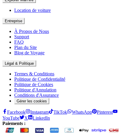
Location de voiture
Entreprise
À Propos de Nous
Support
FAQ
Plan du Site
Blog de Voyage
Légal & Politique
Termes & Conditions
Politique de Confidentialité
Politique de Cookies
Politique d'Annulation
Conditions d'Assurance
Gérer les cookies
Facebook
Instagram
TikTok
WhatsApp
Pinterest
YouTube
X
LinkedIn
Paiements :