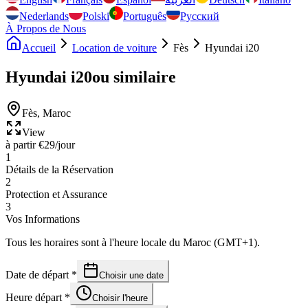
Nederlands
Polski
Português
Русский
À Propos de Nous
Accueil
Location de voiture
Fès
Hyundai i20
Hyundai i20
ou similaire
Fès
,
Maroc
View
à partir
€
29
/jour
1
Détails de la Réservation
2
Protection et Assurance
3
Vos Informations
Tous les horaires sont à l'heure locale du Maroc (GMT+1).
Date de départ
*
Choisir une date
Heure départ
*
Choisir l'heure