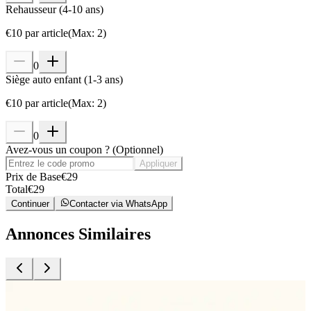
Rehausseur (4-10 ans)
€
10
par article
(
Max
:
2
)
0
Siège auto enfant (1-3 ans)
€
10
par article
(
Max
:
2
)
0
Avez-vous un coupon ?
(
Optionnel
)
Appliquer
Prix de Base
€
29
Total
€
29
Continuer
Contacter via WhatsApp
Annonces Similaires
Location de Voiture
L