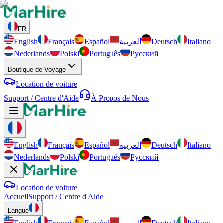
FR
English
Français
Español
العربية
Deutsch
Italiano
Nederlands
Polski
Português
Русский
Boutique de Voyage
Location de voiture
Support / Centre d'Aide
À Propos de Nous
English
Français
Español
العربية
Deutsch
Italiano
Nederlands
Polski
Português
Русский
Location de voiture
Accueil
Support / Centre d'Aide
Langue
English
Français
Español
العربية
Deutsch
Italiano