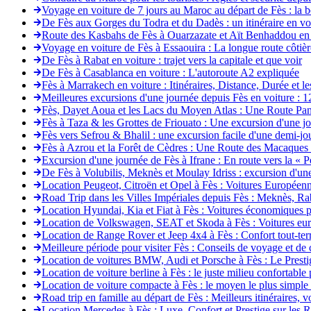
Voyage en voiture de 7 jours au Maroc au départ de Fès : la b
De Fès aux Gorges du Todra et du Dadès : un itinéraire en voi
Route des Kasbahs de Fès à Ouarzazate et Aït Benhaddou en 
Voyage en voiture de Fès à Essaouira : La longue route côtière
De Fès à Rabat en voiture : trajet vers la capitale et que voir
De Fès à Casablanca en voiture : L'autoroute A2 expliquée
Fès à Marrakech en voiture : Itinéraires, Distance, Durée et les
Meilleures excursions d'une journée depuis Fès en voiture : 1
Fès, Dayet Aoua et les Lacs du Moyen Atlas : Une Route Pa
Fès à Taza & les Grottes de Friouato : Une excursion d'une jou
Fès vers Sefrou & Bhalil : une excursion facile d'une demi-j
Fès à Azrou et la Forêt de Cèdres : Une Route des Macaques 
Excursion d'une journée de Fès à Ifrane : En route vers la « 
De Fès à Volubilis, Meknès et Moulay Idriss : excursion d'un
Location Peugeot, Citroën et Opel à Fès : Voitures Européen
Road Trip dans les Villes Impériales depuis Fès : Meknès, Ra
Location Hyundai, Kia et Fiat à Fès : Voitures économiques 
Location de Volkswagen, SEAT et Skoda à Fès : Voitures eur
Location de Range Rover et Jeep 4x4 à Fès : Confort tout-te
Meilleure période pour visiter Fès : Conseils de voyage et de 
Location de voitures BMW, Audi et Porsche à Fès : Le Pres
Location de voiture berline à Fès : le juste milieu confortab
Location de voiture compacte à Fès : le moyen le plus simple 
Road trip en famille au départ de Fès : Meilleurs itinéraires, 
Location Mercedes à Fès : Luxe, Confort et Prestige sur les