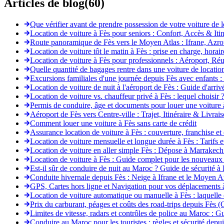
Articles de blog
(
60
)
Que vérifier avant de prendre possession de votre voiture de l
Location de voiture à Fès pour seniors : Confort, Accès & Itin
Route panoramique de Fès vers le Moyen Atlas : Ifrane, Azro
Location de voiture tôt le matin à Fès : prise en charge, horaire
Location de voiture à Fès pour professionnels : Aéroport, Ré
Quelle quantité de bagages rentre dans une voiture de location
Excursions familiales d'une journée depuis Fès avec enfants : 
Location de voiture de nuit à l'aéroport de Fès : Guide d'arriv
Location de voiture vs. chauffeur privé à Fès : lequel choisir 
Permis de conduire, âge et documents pour louer une voiture 
Aéroport de Fès vers Centre-ville : Trajet, Itinéraire & Livrai
Comment louer une voiture à Fès sans carte de crédit
Assurance location de voiture à Fès : couverture, franchise et
Location de voiture mensuelle et longue durée à Fès : Tarifs 
Location de voiture en aller simple Fès : Dépose à Marrakech
Location de voiture à Fès : Guide complet pour les nouveaux 
Est-il sûr de conduire de nuit au Maroc ? Guide de sécurité à
Conduite hivernale depuis Fès : Neige à Ifrane et le Moyen A
GPS, Cartes hors ligne et Navigation pour vos déplacements 
Location de voiture automatique ou manuelle à Fès : laquelle 
Prix du carburant, péages et coûts des road-trips depuis Fès 
Limites de vitesse, radars et contrôles de police au Maroc : G
Conduire au Maroc pour les touristes : règles et sécurité depu