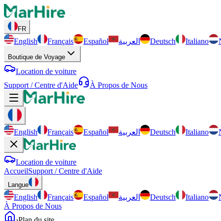
FR
English
Français
Español
العربية
Deutsch
Italiano
Boutique de Voyage
Location de voiture
Support / Centre d'Aide
À Propos de Nous
English
Français
Español
العربية
Deutsch
Italiano
Location de voiture
Accueil
Support / Centre d'Aide
Langue
English
Français
Español
العربية
Deutsch
Italiano
À Propos de Nous
›
Plan du site