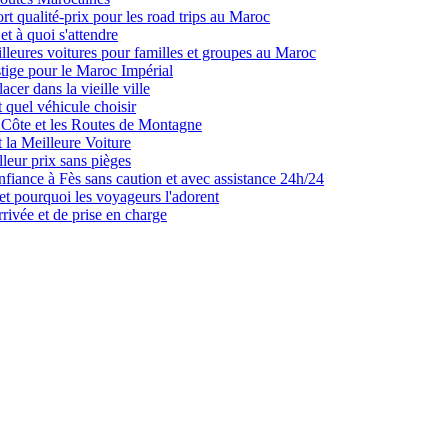
rt qualité-prix pour les road trips au Maroc
et à quoi s'attendre
lleures voitures pour familles et groupes au Maroc
tige pour le Maroc Impérial
er dans la vieille ville
 quel véhicule choisir
 Côte et les Routes de Montagne
 la Meilleure Voiture
leur prix sans pièges
fiance à Fès sans caution et avec assistance 24h/24
t pourquoi les voyageurs l'adorent
rrivée et de prise en charge