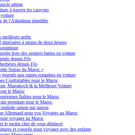
oucle ultime
ture à travers les canyons
voiture
 de l'Atlantique planifiée
 meilleurs arrêts
2 itinéraires à moins de deux heures
noramique
rnée hors des sentiers battus en voiture
ournée depuis Fès
berbères depuis Fès
Petite Suisse du Maroc »
e journée aux ruines romaines en voiture
nes Confortables pour le Maroc
bat, Marrakech & la Meilleure Voiture
pour le Maroc
opéennes fiables pour le Maroc
rrain premium pour le Maroc
conduite saison par saison
tige Allemand pour vos Voyages au Maroc
le pour voyager au Maroc
et le moins cher de vous déplacer
voitures et conseils pour voyager avec des enfants
 Routes Marocaines