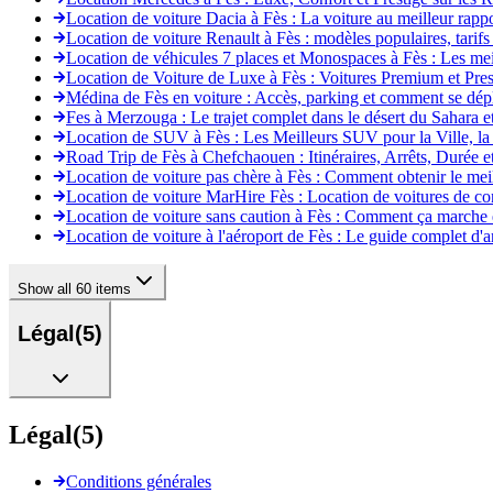
Location de voiture Dacia à Fès : La voiture au meilleur rappo
Location de voiture Renault à Fès : modèles populaires, tarifs 
Location de véhicules 7 places et Monospaces à Fès : Les mei
Location de Voiture de Luxe à Fès : Voitures Premium et Pres
Médina de Fès en voiture : Accès, parking et comment se déplac
Fes à Merzouga : Le trajet complet dans le désert du Sahara et
Location de SUV à Fès : Les Meilleurs SUV pour la Ville, la
Road Trip de Fès à Chefchaouen : Itinéraires, Arrêts, Durée et
Location de voiture pas chère à Fès : Comment obtenir le meil
Location de voiture MarHire Fès : Location de voitures de con
Location de voiture sans caution à Fès : Comment ça marche e
Location de voiture à l'aéroport de Fès : Le guide complet d'a
Show all 60 items
Légal
(
5
)
Légal
(
5
)
Conditions générales