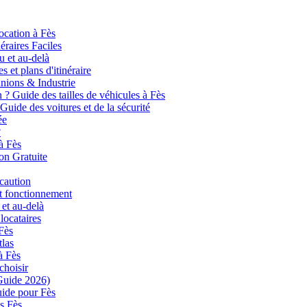
ocation à Fès
éraires Faciles
u et au-delà
s et plans d'itinéraire
unions & Industrie
 ? Guide des tailles de véhicules à Fès
Guide des voitures et de la sécurité
ée
?
à Fès
son Gratuite
 caution
et fonctionnement
 et au-delà
locataires
 Fès
tlas
à Fès
choisir
(Guide 2026)
uide pour Fès
is Fès