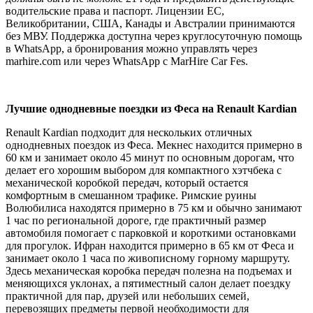
водительские права и паспорт. Лицензии ЕС,
Великобритании, США, Канады и Австралии принимаются
без МВУ. Поддержка доступна через круглосуточную помощь
в WhatsApp, а бронирования можно управлять через
marhire.com или через WhatsApp с MarHire Car Fes.
Лучшие однодневные поездки из Феса на Renault Kardian
Renault Kardian подходит для нескольких отличных
однодневных поездок из Феса. Мекнес находится примерно в
60 км и занимает около 45 минут по основным дорогам, что
делает его хорошим выбором для компактного хэтчбека с
механической коробкой передач, который остается
комфортным в смешанном трафике. Римские руины
Волюбилиса находятся примерно в 75 км и обычно занимают
1 час по региональной дороге, где практичный размер
автомобиля помогает с парковкой и короткими остановками
для прогулок. Ифран находится примерно в 65 км от Феса и
занимает около 1 часа по живописному горному маршруту.
Здесь механическая коробка передач полезна на подъемах и
меняющихся уклонах, а пятиместный салон делает поездку
практичной для пар, друзей или небольших семей,
перевозящих предметы первой необходимости для