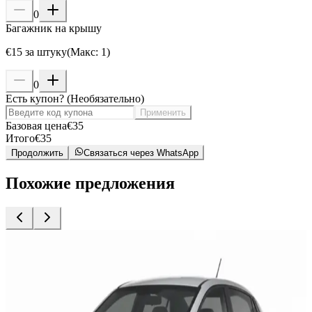
0
Багажник на крышу
€
15
за штуку
(
Макс
:
1
)
0
Есть купон?
(
Необязательно
)
Применить
Базовая цена
€
35
Итого
€
35
Продолжить
Связаться через WhatsApp
Похожие предложения
Прокат автомобилей
П
Hyundai Grand i10