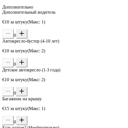
Дополнительно
Дополнительный водитель
€
10
за штуку
(
Макс
:
1
)
0
Автокресло-бустер (4-10 лет)
€
10
за штуку
(
Макс
:
2
)
0
Детское автокресло (1-3 года)
€
10
за штуку
(
Макс
:
2
)
0
Багажник на крышу
€
15
за штуку
(
Макс
:
1
)
0
Есть купон?
(
Необязательно
)