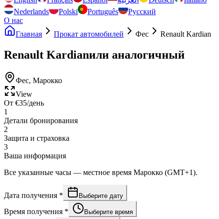
Nederlands
Polski
Português
Русский
О нас
Главная
Прокат автомобилей
Фес
Renault Kardian
Renault Kardian
или аналогичный
Фес
,
Марокко
View
От
€
35
/день
1
Детали бронирования
2
Защита и страховка
3
Ваша информация
Все указанные часы — местное время Марокко (GMT+1).
Дата получения
*
Выберите дату
Время получения
*
Выберите время