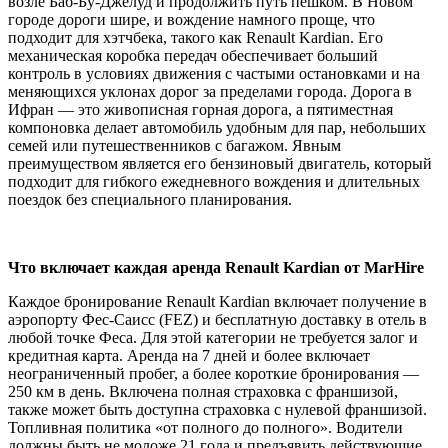
возле Баб-Бу-Джелуд и продолжить путь пешком. В Новом
городе дороги шире, и вождение намного проще, что
подходит для хэтчбека, такого как Renault Kardian. Его
механическая коробка передач обеспечивает больший
контроль в условиях движения с частыми остановками и на
меняющихся уклонах дорог за пределами города. Дорога в
Ифран — это живописная горная дорога, а пятиместная
компоновка делает автомобиль удобным для пар, небольших
семей или путешественников с багажом. Явным
преимуществом является его бензиновый двигатель, который
подходит для гибкого ежедневного вождения и длительных
поездок без специального планирования.
Что включает каждая аренда Renault Kardian от MarHire
Каждое бронирование Renault Kardian включает получение в
аэропорту Фес-Саисс (FEZ) и бесплатную доставку в отель в
любой точке Феса. Для этой категории не требуется залог и
кредитная карта. Аренда на 7 дней и более включает
неограниченный пробег, а более короткие бронирования —
250 км в день. Включена полная страховка с франшизой,
также может быть доступна страховка с нулевой франшизой.
Топливная политика «от полного до полного». Водители
должны быть не моложе 21 года и предъявить действующие