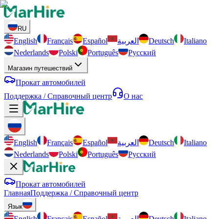
RU
English
Français
Español
العربية
Deutsch
Italiano
Nederlands
Polski
Português
Русский
Магазин путешествий
Прокат автомобилей
Поддержка / Справочный центр
О нас
English
Français
Español
العربية
Deutsch
Italiano
Nederlands
Polski
Português
Русский
Прокат автомобилей
Главная
Поддержка / Справочный центр
Язык
English
Français
Español
العربية
Deutsch
Italiano