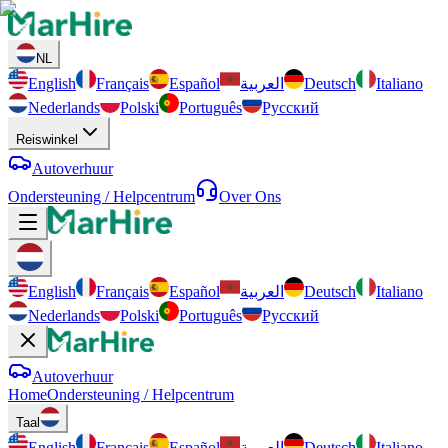
NL
English
Français
Español
العربية
Deutsch
Italiano
Nederlands
Polski
Português
Русский
Reiswinkel
Autoverhuur
Ondersteuning / Helpcentrum
Over Ons
English
Français
Español
العربية
Deutsch
Italiano
Nederlands
Polski
Português
Русский
Autoverhuur
Home
Ondersteuning / Helpcentrum
Taal
English
Français
Español
العربية
Deutsch
Italiano