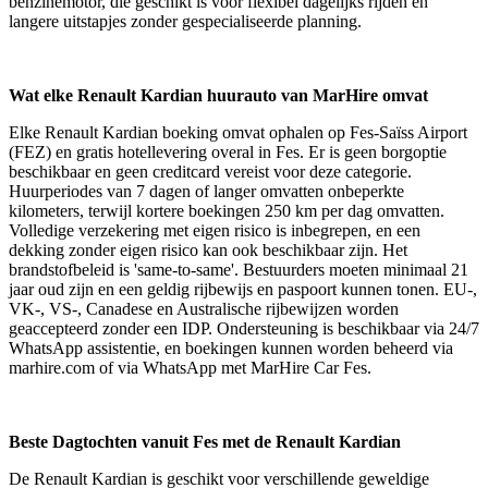
benzinemotor, die geschikt is voor flexibel dagelijks rijden en
langere uitstapjes zonder gespecialiseerde planning.
Wat elke Renault Kardian huurauto van MarHire omvat
Elke Renault Kardian boeking omvat ophalen op Fes-Saïss Airport
(FEZ) en gratis hotellevering overal in Fes. Er is geen borgoptie
beschikbaar en geen creditcard vereist voor deze categorie.
Huurperiodes van 7 dagen of langer omvatten onbeperkte
kilometers, terwijl kortere boekingen 250 km per dag omvatten.
Volledige verzekering met eigen risico is inbegrepen, en een
dekking zonder eigen risico kan ook beschikbaar zijn. Het
brandstofbeleid is 'same-to-same'. Bestuurders moeten minimaal 21
jaar oud zijn en een geldig rijbewijs en paspoort kunnen tonen. EU-,
VK-, VS-, Canadese en Australische rijbewijzen worden
geaccepteerd zonder een IDP. Ondersteuning is beschikbaar via 24/7
WhatsApp assistentie, en boekingen kunnen worden beheerd via
marhire.com of via WhatsApp met MarHire Car Fes.
Beste Dagtochten vanuit Fes met de Renault Kardian
De Renault Kardian is geschikt voor verschillende geweldige