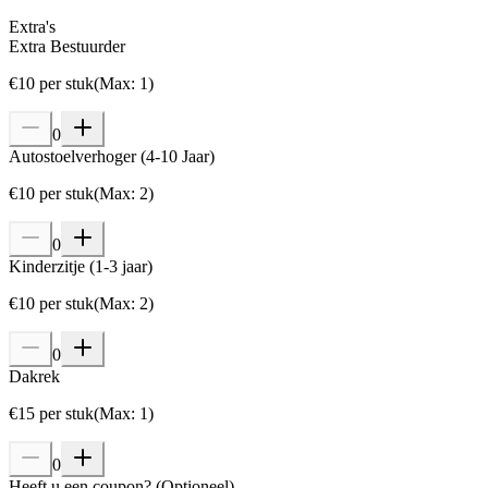
Extra's
Extra Bestuurder
€
10
per stuk
(
Max
:
1
)
0
Autostoelverhoger (4-10 Jaar)
€
10
per stuk
(
Max
:
2
)
0
Kinderzitje (1-3 jaar)
€
10
per stuk
(
Max
:
2
)
0
Dakrek
€
15
per stuk
(
Max
:
1
)
0
Heeft u een coupon?
(
Optioneel
)