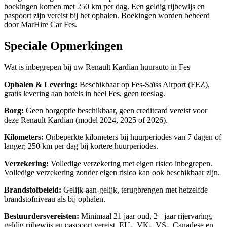
boekingen komen met 250 km per dag. Een geldig rijbewijs en
paspoort zijn vereist bij het ophalen. Boekingen worden beheerd
door MarHire Car Fes.
Speciale Opmerkingen
Wat is inbegrepen bij uw Renault Kardian huurauto in Fes
Ophalen & Levering:
Beschikbaar op Fes-Saïss Airport (FEZ),
gratis levering aan hotels in heel Fes, geen toeslag.
Borg:
Geen borgoptie beschikbaar, geen creditcard vereist voor
deze Renault Kardian (model 2024, 2025 of 2026).
Kilometers:
Onbeperkte kilometers bij huurperiodes van 7 dagen of
langer; 250 km per dag bij kortere huurperiodes.
Verzekering:
Volledige verzekering met eigen risico inbegrepen.
Volledige verzekering zonder eigen risico kan ook beschikbaar zijn.
Brandstofbeleid:
Gelijk-aan-gelijk, terugbrengen met hetzelfde
brandstofniveau als bij ophalen.
Bestuurdersvereisten:
Minimaal 21 jaar oud, 2+ jaar rijervaring,
geldig rijbewijs en paspoort vereist. EU-, VK-, VS-, Canadese en