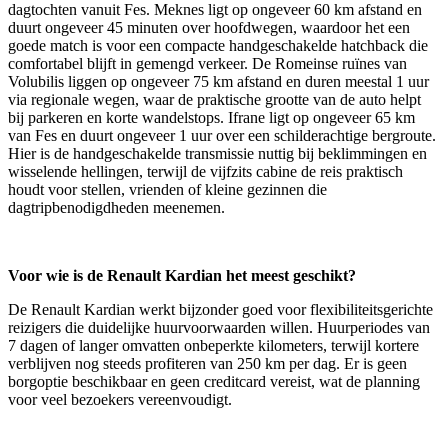
dagtochten vanuit Fes. Meknes ligt op ongeveer 60 km afstand en
duurt ongeveer 45 minuten over hoofdwegen, waardoor het een
goede match is voor een compacte handgeschakelde hatchback die
comfortabel blijft in gemengd verkeer. De Romeinse ruïnes van
Volubilis liggen op ongeveer 75 km afstand en duren meestal 1 uur
via regionale wegen, waar de praktische grootte van de auto helpt
bij parkeren en korte wandelstops. Ifrane ligt op ongeveer 65 km
van Fes en duurt ongeveer 1 uur over een schilderachtige bergroute.
Hier is de handgeschakelde transmissie nuttig bij beklimmingen en
wisselende hellingen, terwijl de vijfzits cabine de reis praktisch
houdt voor stellen, vrienden of kleine gezinnen die
dagtripbenodigdheden meenemen.
Voor wie is de Renault Kardian het meest geschikt?
De Renault Kardian werkt bijzonder goed voor flexibiliteitsgerichte
reizigers die duidelijke huurvoorwaarden willen. Huurperiodes van
7 dagen of langer omvatten onbeperkte kilometers, terwijl kortere
verblijven nog steeds profiteren van 250 km per dag. Er is geen
borgoptie beschikbaar en geen creditcard vereist, wat de planning
voor veel bezoekers vereenvoudigt.