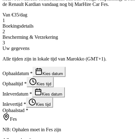
de Renault Kardian vandaag nog bij MarHire Car Fes.
Van
€
35
/dag
1
Boekingsdetails
2
Bescherming & Verzekering
3
Uw gegevens
Alle tijden zijn in lokale tijd van Marokko (GMT+1).
Ophaaldatum
*
Kies datum
Ophaaltijd
*
Kies tijd
Inleverdatum
*
Kies datum
Inlevertijd
*
Kies tijd
Ophaalstad
*
Fes
NB: Ophalen moet in Fes zijn