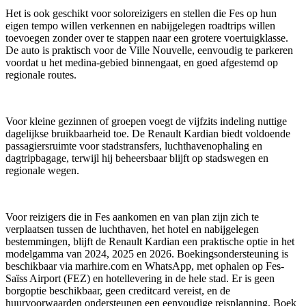
Het is ook geschikt voor soloreizigers en stellen die Fes op hun
eigen tempo willen verkennen en nabijgelegen roadtrips willen
toevoegen zonder over te stappen naar een grotere voertuigklasse.
De auto is praktisch voor de Ville Nouvelle, eenvoudig te parkeren
voordat u het medina-gebied binnengaat, en goed afgestemd op
regionale routes.
Voor kleine gezinnen of groepen voegt de vijfzits indeling nuttige
dagelijkse bruikbaarheid toe. De Renault Kardian biedt voldoende
passagiersruimte voor stadstransfers, luchthavenophaling en
dagtripbagage, terwijl hij beheersbaar blijft op stadswegen en
regionale wegen.
Voor reizigers die in Fes aankomen en van plan zijn zich te
verplaatsen tussen de luchthaven, het hotel en nabijgelegen
bestemmingen, blijft de Renault Kardian een praktische optie in het
modelgamma van 2024, 2025 en 2026. Boekingsondersteuning is
beschikbaar via marhire.com en WhatsApp, met ophalen op Fes-
Saïss Airport (FEZ) en hotellevering in de hele stad. Er is geen
borgoptie beschikbaar, geen creditcard vereist, en de
huurvoorwaarden ondersteunen een eenvoudige reisplanning. Boek