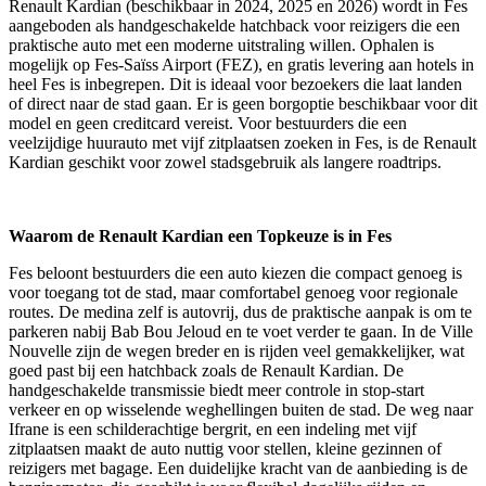
Renault Kardian (beschikbaar in 2024, 2025 en 2026) wordt in Fes
aangeboden als handgeschakelde hatchback voor reizigers die een
praktische auto met een moderne uitstraling willen. Ophalen is
mogelijk op Fes-Saïss Airport (FEZ), en gratis levering aan hotels in
heel Fes is inbegrepen. Dit is ideaal voor bezoekers die laat landen
of direct naar de stad gaan. Er is geen borgoptie beschikbaar voor dit
model en geen creditcard vereist. Voor bestuurders die een
veelzijdige huurauto met vijf zitplaatsen zoeken in Fes, is de Renault
Kardian geschikt voor zowel stadsgebruik als langere roadtrips.
Waarom de Renault Kardian een Topkeuze is in Fes
Fes beloont bestuurders die een auto kiezen die compact genoeg is
voor toegang tot de stad, maar comfortabel genoeg voor regionale
routes. De medina zelf is autovrij, dus de praktische aanpak is om te
parkeren nabij Bab Bou Jeloud en te voet verder te gaan. In de Ville
Nouvelle zijn de wegen breder en is rijden veel gemakkelijker, wat
goed past bij een hatchback zoals de Renault Kardian. De
handgeschakelde transmissie biedt meer controle in stop-start
verkeer en op wisselende weghellingen buiten de stad. De weg naar
Ifrane is een schilderachtige bergrit, en een indeling met vijf
zitplaatsen maakt de auto nuttig voor stellen, kleine gezinnen of
reizigers met bagage. Een duidelijke kracht van de aanbieding is de