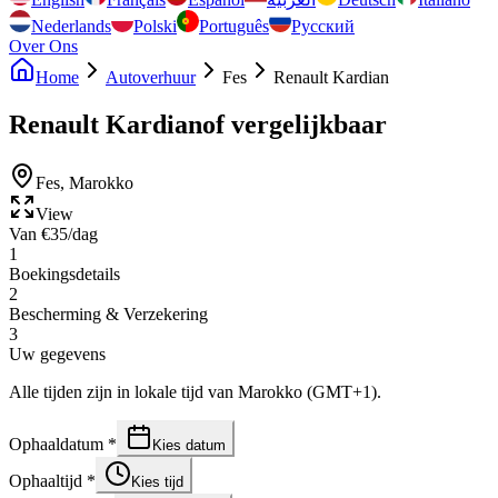
Nederlands
Polski
Português
Русский
Over Ons
Home
Autoverhuur
Fes
Renault Kardian
Renault Kardian
of vergelijkbaar
Fes
,
Marokko
View
Van
€
35
/dag
1
Boekingsdetails
2
Bescherming & Verzekering
3
Uw gegevens
Alle tijden zijn in lokale tijd van Marokko (GMT+1).
Ophaaldatum
*
Kies datum
Ophaaltijd
*
Kies tijd