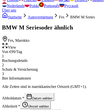
Nederlands
Polski
Português
Русский
Über uns
Startseite
Autovermietung
Fes
BMW M Series
BMW M Series
oder ähnlich
Fes
,
Marokko
View
Von
€
99
/Tag
1
Buchungsdetails
2
Schutz & Versicherung
3
Ihre Informationen
Alle Zeiten sind in marokkanischer Ortszeit (GMT+1).
Abholdatum
*
Datum wählen
Abholzeit
*
Uhrzeit wählen