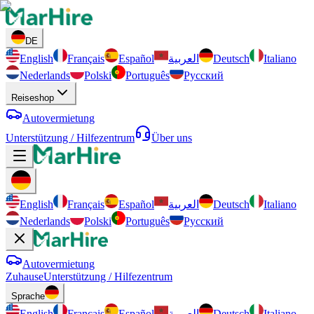
DE
English
Français
Español
العربية
Deutsch
Italiano
Nederlands
Polski
Português
Русский
Reiseshop
Autovermietung
Unterstützung / Hilfezentrum
Über uns
English
Français
Español
العربية
Deutsch
Italiano
Nederlands
Polski
Português
Русский
Autovermietung
Zuhause
Unterstützung / Hilfezentrum
Sprache
English
Français
Español
العربية
Deutsch
Italiano