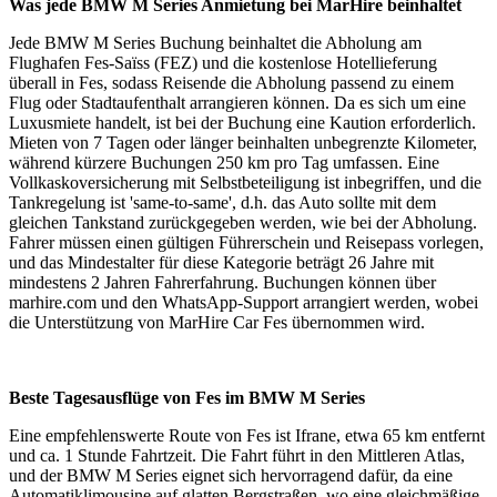
Was jede BMW M Series Anmietung bei MarHire beinhaltet
Jede BMW M Series Buchung beinhaltet die Abholung am
Flughafen Fes-Saïss (FEZ) und die kostenlose Hotellieferung
überall in Fes, sodass Reisende die Abholung passend zu einem
Flug oder Stadtaufenthalt arrangieren können. Da es sich um eine
Luxusmiete handelt, ist bei der Buchung eine Kaution erforderlich.
Mieten von 7 Tagen oder länger beinhalten unbegrenzte Kilometer,
während kürzere Buchungen 250 km pro Tag umfassen. Eine
Vollkaskoversicherung mit Selbstbeteiligung ist inbegriffen, und die
Tankregelung ist 'same-to-same', d.h. das Auto sollte mit dem
gleichen Tankstand zurückgegeben werden, wie bei der Abholung.
Fahrer müssen einen gültigen Führerschein und Reisepass vorlegen,
und das Mindestalter für diese Kategorie beträgt 26 Jahre mit
mindestens 2 Jahren Fahrerfahrung. Buchungen können über
marhire.com und den WhatsApp-Support arrangiert werden, wobei
die Unterstützung von MarHire Car Fes übernommen wird.
Beste Tagesausflüge von Fes im BMW M Series
Eine empfehlenswerte Route von Fes ist Ifrane, etwa 65 km entfernt
und ca. 1 Stunde Fahrtzeit. Die Fahrt führt in den Mittleren Atlas,
und der BMW M Series eignet sich hervorragend dafür, da eine
Automatiklimousine auf glatten Bergstraßen, wo eine gleichmäßige