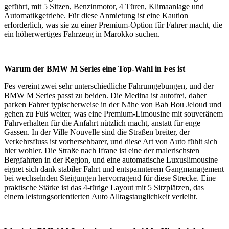
geführt, mit 5 Sitzen, Benzinmotor, 4 Türen, Klimaanlage und
Automatikgetriebe. Für diese Anmietung ist eine Kaution
erforderlich, was sie zu einer Premium-Option für Fahrer macht, die
ein höherwertiges Fahrzeug in Marokko suchen.
Warum der BMW M Series eine Top-Wahl in Fes ist
Fes vereint zwei sehr unterschiedliche Fahrumgebungen, und der
BMW M Series passt zu beiden. Die Medina ist autofrei, daher
parken Fahrer typischerweise in der Nähe von Bab Bou Jeloud und
gehen zu Fuß weiter, was eine Premium-Limousine mit souveränem
Fahrverhalten für die Anfahrt nützlich macht, anstatt für enge
Gassen. In der Ville Nouvelle sind die Straßen breiter, der
Verkehrsfluss ist vorhersehbarer, und diese Art von Auto fühlt sich
hier wohler. Die Straße nach Ifrane ist eine der malerischsten
Bergfahrten in der Region, und eine automatische Luxuslimousine
eignet sich dank stabiler Fahrt und entspannterem Gangmanagement
bei wechselnden Steigungen hervorragend für diese Strecke. Eine
praktische Stärke ist das 4-türige Layout mit 5 Sitzplätzen, das
einem leistungsorientierten Auto Alltagstauglichkeit verleiht.