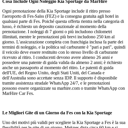
Cosa Include Ogni Noleggio Kia Sportage da MarHire
Ogni prenotazione della Kia Sportage include il ritiro presso
l'aeroporto di Fes-Saïss (FEZ) e la consegna gratuita agli hotel in
qualsiasi parte di Fes. Poiché questa offerta rientra nella categoria di
lusso, è richiesto un deposito cauzionale al momento della
prenotazione. I noleggi di 7 giorni o più includono chilometri
illimitati, mentre le prenotazioni più brevi includono 250 km al
giorno. L'assicurazione completa con franchigia inclusa fa parte dei
termini di noleggio, e la politica sul carburante è "pari a pari", quindi
il veicolo deve essere restituito con lo stesso livello di carburante
ricevuto al ritiro. I conducenti devono avere almeno 26 anni e
possedere una patente di guida valida da almeno 2 anni; è richiesto
anche un passaporto al momento del ritiro. Le patenti di guida
dell'UE, del Regno Unito, degli Stati Uniti, del Canada e
dell'Australia sono accettate senza IDP. Il supporto è disponibile
tramite assistenza stradale WhatsApp 24/7, e le prenotazioni
possono essere organizzate su marhire.com o tramite WhatsApp con
MarHire Car Fes.
Le Migliori Gite di un Giorno da Fes con la Kia Sportage
Uno dei motivi più validi per scegliere la Kia Sportage a Fes è la sua
flessibilità per le gite di un giorno. Meknes dista circa 60 km e si