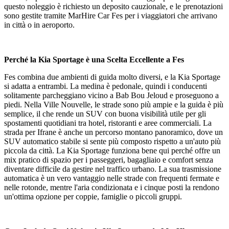
questo noleggio è richiesto un deposito cauzionale, e le prenotazioni
sono gestite tramite MarHire Car Fes per i viaggiatori che arrivano
in città o in aeroporto.
Perché la Kia Sportage è una Scelta Eccellente a Fes
Fes combina due ambienti di guida molto diversi, e la Kia Sportage
si adatta a entrambi. La medina è pedonale, quindi i conducenti
solitamente parcheggiano vicino a Bab Bou Jeloud e proseguono a
piedi. Nella Ville Nouvelle, le strade sono più ampie e la guida è più
semplice, il che rende un SUV con buona visibilità utile per gli
spostamenti quotidiani tra hotel, ristoranti e aree commerciali. La
strada per Ifrane è anche un percorso montano panoramico, dove un
SUV automatico stabile si sente più composto rispetto a un'auto più
piccola da città. La Kia Sportage funziona bene qui perché offre un
mix pratico di spazio per i passeggeri, bagagliaio e comfort senza
diventare difficile da gestire nel traffico urbano. La sua trasmissione
automatica è un vero vantaggio nelle strade con frequenti fermate e
nelle rotonde, mentre l'aria condizionata e i cinque posti la rendono
un'ottima opzione per coppie, famiglie o piccoli gruppi.