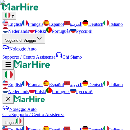
IT
English
Français
Español
العربية
Deutsch
Italiano
Nederlands
Polski
Português
Русский
Negozio di Viaggio
Noleggio Auto
Supporto / Centro Assistenza
Chi Siamo
English
Français
Español
العربية
Deutsch
Italiano
Nederlands
Polski
Português
Русский
Noleggio Auto
Casa
Supporto / Centro Assistenza
Lingua
English
Français
Español
العربية
Deutsch
Italiano