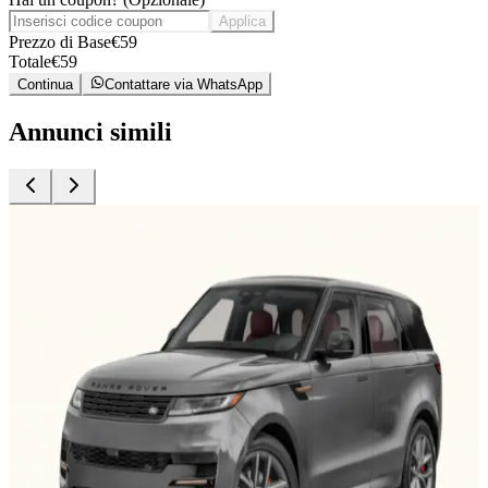
Applica
Prezzo di Base
€
59
Totale
€
59
Continua
Contattare via WhatsApp
Annunci simili
Noleggio Auto
N
Range Rover Sport
Fes, Marocco
5 Posti
Automatico
Diesel
A/C