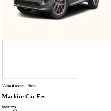
Km illimitati
Cancellazione gratuita
Annuncio verificato
A partire da
A
€
385
/
giorno
€
Prenota
Visita il nostro ufficio
Marhire Car Fes
Indirizzo