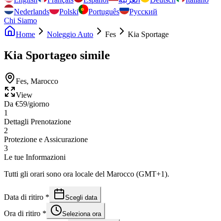
Nederlands
Polski
Português
Русский
Chi Siamo
Home
Noleggio Auto
Fes
Kia Sportage
Kia Sportage
o simile
Fes
,
Marocco
View
Da
€
59
/giorno
1
Dettagli Prenotazione
2
Protezione e Assicurazione
3
Le tue Informazioni
Tutti gli orari sono ora locale del Marocco (GMT+1).
Data di ritiro
*
Scegli data
Ora di ritiro
*
Seleziona ora