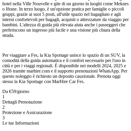
hotel nella Ville Nouvelle e gite di un giorno in luoghi come Meknes
o Ifrane. In terzo luogo, è un'opzione pratica per famiglie o piccoli
gruppi, grazie ai suoi 5 posti, all'utile spazio nel bagagliaio e agli
interni confortevoli per bagagli, acquisti o attrezzature da viaggio per
bambini. L'altezza di guida più elevata aiuta anche i passeggeri che
preferiscono un ingresso più facile e una visione più chiara della
strada.
Per viaggiare a Fes, la Kia Sportage unisce lo spazio di un SUV, la
comodità della guida automatica e il comfort necessario per l'uso in
città e per i viaggi regionali. È disponibile nei modelli 2024, 2025 e
2026 tramite marhire.com e il supporto prenotazioni WhatsApp. Per
questo noleggio è richiesto un deposito cauzionale. Prenota oggi
stesso la Kia Sportage con MarHire Car Fes.
Da
€
59
/giorno
1
Dettagli Prenotazione
2
Protezione e Assicurazione
3
Le tue Informazioni