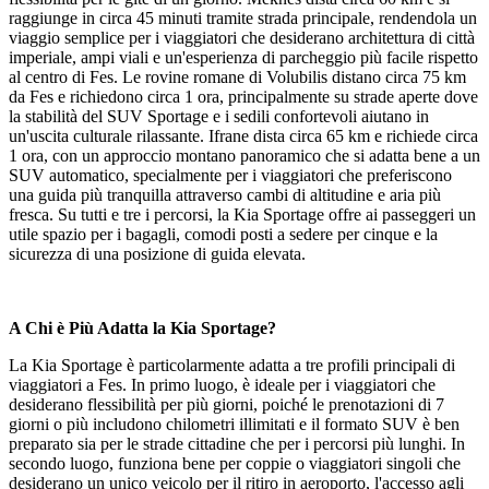
raggiunge in circa 45 minuti tramite strada principale, rendendola un
viaggio semplice per i viaggiatori che desiderano architettura di città
imperiale, ampi viali e un'esperienza di parcheggio più facile rispetto
al centro di Fes. Le rovine romane di Volubilis distano circa 75 km
da Fes e richiedono circa 1 ora, principalmente su strade aperte dove
la stabilità del SUV Sportage e i sedili confortevoli aiutano in
un'uscita culturale rilassante. Ifrane dista circa 65 km e richiede circa
1 ora, con un approccio montano panoramico che si adatta bene a un
SUV automatico, specialmente per i viaggiatori che preferiscono
una guida più tranquilla attraverso cambi di altitudine e aria più
fresca. Su tutti e tre i percorsi, la Kia Sportage offre ai passeggeri un
utile spazio per i bagagli, comodi posti a sedere per cinque e la
sicurezza di una posizione di guida elevata.
A Chi è Più Adatta la Kia Sportage?
La Kia Sportage è particolarmente adatta a tre profili principali di
viaggiatori a Fes. In primo luogo, è ideale per i viaggiatori che
desiderano flessibilità per più giorni, poiché le prenotazioni di 7
giorni o più includono chilometri illimitati e il formato SUV è ben
preparato sia per le strade cittadine che per i percorsi più lunghi. In
secondo luogo, funziona bene per coppie o viaggiatori singoli che
desiderano un unico veicolo per il ritiro in aeroporto, l'accesso agli